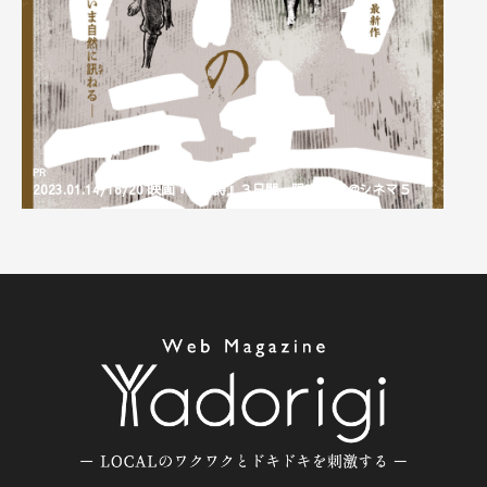
PR
20
PR
2023.01.14/18/20 映画『雨の詩』３日間、限定上映 @シネマ５
スタ