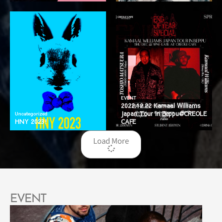
EVENT
2022.12.22 Kamaal Williams
Japan Tour in Beppu@CREOLE
Uncategorized
HNY 2023!
CAFE
Load More
EVENT