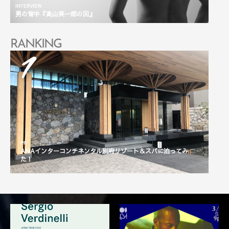
INTERVIEW
INTER
男の背中『高山英一郎の回』
男の
RANKING
1
PR
ANAインターコンチネンタル別府リゾート＆スパに泊ってみ
PR
た！
山