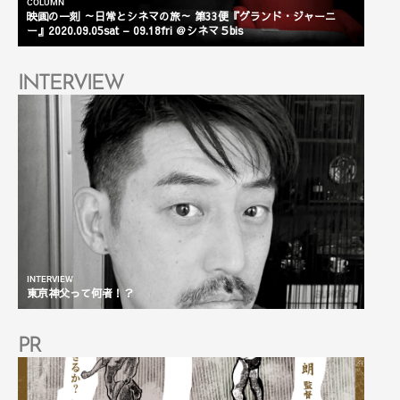
COLUMN
映画の一刻 ～日常とシネマの旅～ 第33便『グランド・ジャーニ
COLU
ー』2020.09.05sat – 09.18fri ＠シネマ５bis
ティ
INTERVIEW
INTERVIEW
INTER
東京神父って何者！？
ハッ
PR