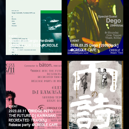
EVENT
2023.03.26 Sergio Verdinelli
EVENT
JAPAN TOUR 2023 @CREOLE
2023.03.25 Dego [2000black]
CAFE
@CREOLE CAFE
EVENT
2023.03.11『BRIDGE INTO
PR
THE FUTURE DJ KAWASAKI
2023.01.14/18/20 映画『雨の
RECREATED TRACKS』
詩』３日間、限定上映 @シネマ
Release party @CREOLE CAFE
５