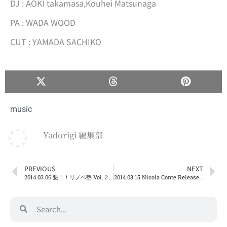
DJ : AOKI takamasa,Kouhei Matsunaga
PA : WADA WOOD
CUT : YAMADA SACHIKO
music
Yadorigi 編集部
PREVIOUS
NEXT
2014.03.06 魁！！リノベ塾 Vol.２ 開催決定！@the bridge
2014.03.15 Nicola Conte Release Party 新情報！