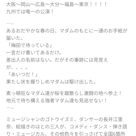
大阪〜岡山〜広島〜大分〜福島〜東京！！！！
九州では唯一の公演！
—–
あるおだやかな春の日、マダムのもとに一通のお手紙が
届いた。
「梅田で待っている」
一言だけ書いてあるだけ。
差出人の名前はない。だがその筆跡には見覚え
が、、、。
「あいつだ！」
果たし状を握りしめマダムは駆け出した。
素っ頓狂なマダム達が桜を蹴散らし激闘の地へ参上！
地元で待ち構える強者マダム達も見逃せない！
—–
ミュージシャンのゴトウイズミ、ダンサーの長井江里
奈、絵描きのはとの三人が、コメディ・ダンス・弾き語
り・ミュージカル、その他色々を引っさげて全国6箇所