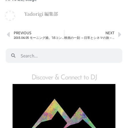
Yadorigi 編集部
PREVIOUS
NEXT
2015.04.05 モーニング娘。’15コンサートツアー春 ～GRADATION～ ＠大分 iichikoグランシアタ
映画の一刻 ～日常とシネマの旅～ 第８便『はじまりのうた』2015.4.11sat – 5.1fri ＠シネマ５
Discover & Connect to DJ