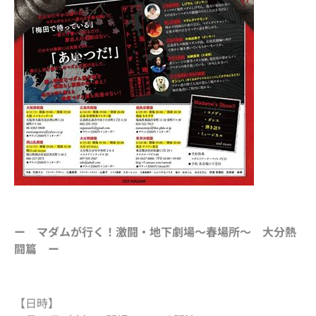
ー マダムが行く！激闘・地下劇場～春場所～ 大分熱
闘篇 ー
【日時】