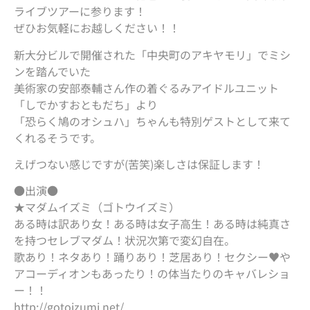
ライブツアーに参ります！
ぜひお気軽にお越しください！！
新大分ビルで開催された「中央町のアキヤモリ」でミシ
ンを踏んでいた
美術家の安部泰輔さん作の着ぐるみアイドルユニット
「しでかすおともだち」より
「恐らく鳩のオシュハ」ちゃんも特別ゲストとして来て
くれるそうです。
えげつない感じですが(苦笑)楽しさは保証します！
●出演●
★マダムイズミ（ゴトウイズミ）
ある時は訳あり女！ある時は女子高生！ある時は純真さ
を持つセレブマダム！状況次第で変幻自在。
歌あり！ネタあり！踊りあり！芝居あり！セクシー♥や
アコーディオンもあったり！の体当たりのキャバレショ
ー！！
http://gotoizumi.net/