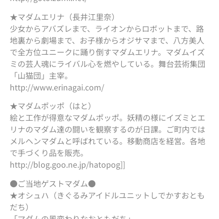
★マダムエリナ（長井江里奈）
少女からアバズレまで、ライオンからロボットまで、路
地裏から劇場まで、お子様からオジサマまで、八方美人
で全方位ユニークに踊り倒すマダムエリナ。マダムイズ
ミの芸人魂にライバル心を燃やしている。舞台芸術集団
「山猫団」主宰。
http://www.erinagai.com/
★マダムポッポ（はと）
絵と工作が得意なマダムポッポ。妖精の様にイズミとエ
リナのマダム達の闘いを観察するのが日課。ご町内では
メルヘンマダムと呼ばれている。移動商店を経営。各地
で手づくり品を販売。
http://blog.goo.ne.jp/hatopog]]
●ご当地ゲストマダム●
★オシュハ（きぐるみアイドルユニットしでかすおとも
だち）
「マダムの風変わりなおともだち」