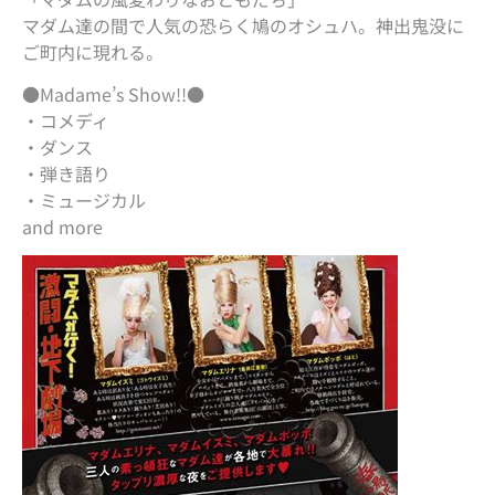
マダム達の間で人気の恐らく鳩のオシュハ。神出鬼没に
ご町内に現れる。
●Madame’s Show!!●
・コメディ
・ダンス
・弾き語り
・ミュージカル
and more