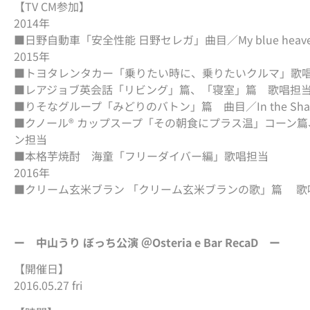
【TV CM参加】
2014年
■日野自動車「安全性能 日野セレガ」曲目／My blue he
2015年
■トヨタレンタカー「乗りたい時に、乗りたいクルマ」歌
■レアジョブ英会話「リビング」篇、「寝室」篇 歌唱担
■りそなグループ「みどりのバトン」篇 曲目／In the Shade of
■クノール® カップスープ「その朝食にプラス温」コーン
ン担当
■本格芋焼酎 海童「フリーダイバー編」歌唱担当
2016年
■クリーム玄米ブラン 「クリーム玄米ブランの歌」篇 歌
ー 中山うり ぼっち公演 ＠Osteria e Bar RecaD ー
【開催日】
2016.05.27 fri