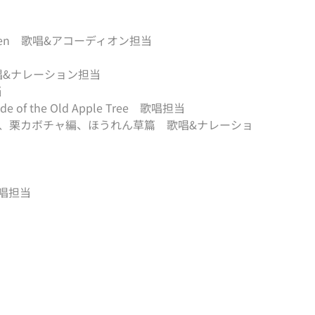
aven 歌唱&アコーディオン担当
唱&ナレーション担当
当
 the Old Apple Tree 歌唱担当
篇、栗カボチャ編、ほうれん草篇 歌唱&ナレーショ
唱担当