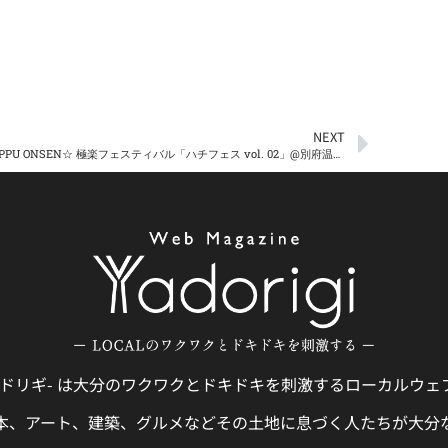
NEXT
☆BEPPU ONSEN☆ 極楽フェスティバル「ハチフェス vol. 02」@別府温泉 ホテルニューツルタ
gi -ヤドリギ- は大分のワクワクとドキドキを刺激するローカルウ
本、アート、建築、グルメなどその土地に息づく人たちが大分