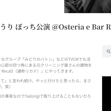
山うり ぼっち公演 ＠Osteria e Bar R
なグループ「みどりのバトン」などのTVCMでも活
中心部の四つ角にある元クリーニング屋さんの建物を
ar RecaD（通称リカド）」にやってきます。
みて」と言われ続け、やっと行けたと思ったら、まさ
が。笑）
実なのでYadorigiで取り上げることもないだろ