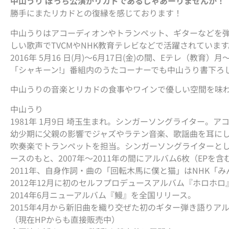
中山うり ぼっち公演がリカドであるじゃあーりませんか！
勝手にまたリカドとの復縁を感じております！
中山うりはアコーディオンやトランペット、ギターなどを
しい歌声でTVCMやNHK教育テレビなどで活躍されています
2016年 5月16 日(月)〜6月17日(金)の間、Eテレ（教育）月〜
「シャキーン!」番組内のうたコーナーでも中山うり書下ろ
中山うりの音楽とリカドの食事やワインで優しい空間を味
中山うり
1981年 1月9日 埼玉生まれ。シンガーソングライター。
幼少期に父親の影響でジャズやラテン音楽、歌謡曲を耳に
吹奏楽でトランペットを担当。シンガーソングライターとしては
ースのもと、2007年〜2011年の間にアルバム6枚（EPを
2011年、自身作詞・曲の「回転木馬に僕と猫」はNHK「
2012年12月に初のセルフプロデュースアルバム『ホロホ
2014年6月ニューアルバム『鰻』を全国リリース。
2015年4月から新旧曲を織り交ぜた初のギター弾き語りア
（現在HPからも直接販売中）