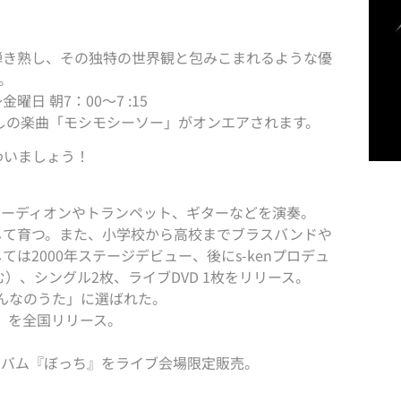
弾き熟し、その独特の世界観と包みこまれるような優
。
金曜日 朝7：00〜7 :15
しの楽曲「モシモシーソー」がオンエアされます。
わいましょう！
アコーディオンやトランペット、ギターなどを演奏。
して育つ。また、小学校から高校までブラスバンドや
2000年ステージデビュー、後にs-kenプロデュ
含む）、シングル2枚、ライブDVD 1枚をリリース。
みんなのうた」に選ばれた。
ロ』を全国リリース。
ルバム『ぼっち』をライブ会場限定販売。