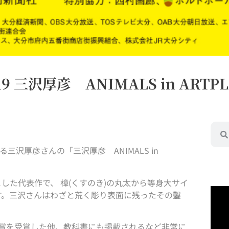
0919 三沢厚彦 ANIMALS in ARTP
三沢厚彦さんの「三沢厚彦 ANIMALS in
フとした代表作で、 樟(くすのき)の丸太から等身大サイ
す。三沢さんはわざと荒く彫り表面に残ったその鑿
る賞を受賞した他、教科書にも掲載されるなど非常に