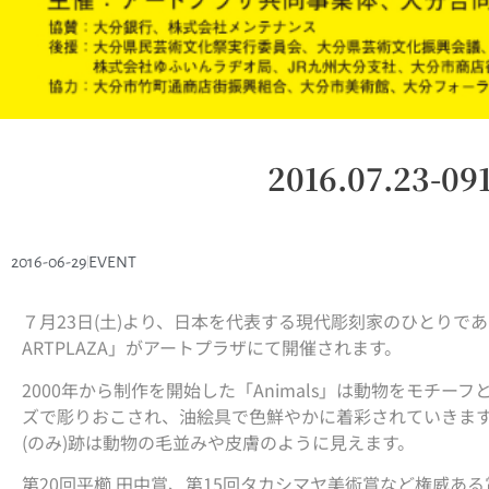
2016.07.23-
2016-06-29
EVENT
７月23日(土)より、日本を代表する現代彫刻家のひとりである
ARTPLAZA」がアートプラザにて開催されます。
2000年から制作を開始した「Animals」は動物をモチー
ズで彫りおこされ、油絵具で色鮮やかに着彩されていきま
(のみ)跡は動物の毛並みや皮膚のように見えます。
第20回平櫛 田中賞、第15回タカシマヤ美術賞など権威あ