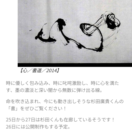
【心／書道／2014】
時に優しく包み込み、時に叱咤激励し、時に心を満た
す、墨の濃淡と深い闇から無数に弾け出る線。
命を吹き込まれ、今にも動き出しそうな杉田廣貴くんの
「書」をぜひご覧ください！
25日から27日は杉田くんも在廊しているそうです！
26日には公開制作もする予定。