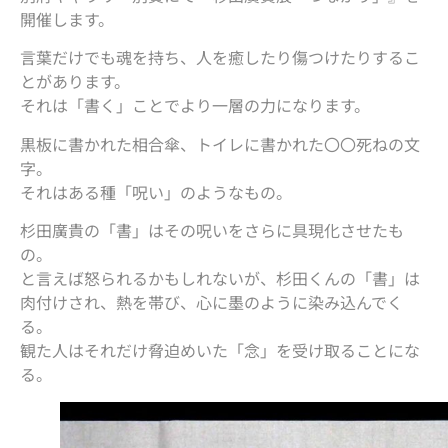
開催します。
言葉だけでも魂を持ち、人を癒したり傷つけたりするこ
とがあります。
それは「書く」ことでより一層の力になります。
黒板に書かれた相合傘、トイレに書かれた〇〇死ねの文
字。
それはある種「呪い」のようなもの。
杉田廣貴の「書」はその呪いをさらに具現化させたも
の。
と言えば怒られるかもしれないが、杉田くんの「書」は
肉付けされ、熱を帯び、心に墨のように染み込んでく
る。
観た人はそれだけ脅迫めいた「念」を受け取ることにな
る。