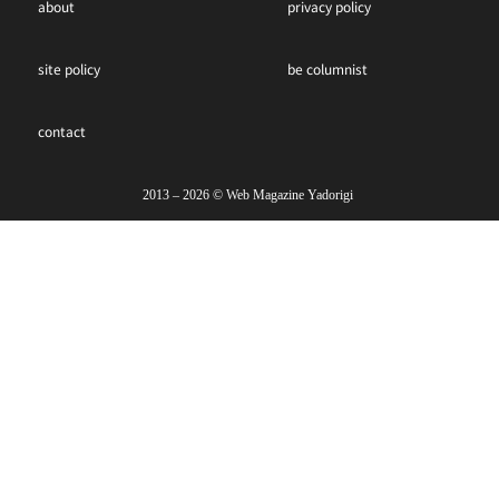
about
privacy policy
site policy
be columnist
contact
2013 – 2026 ©︎ Web Magazine Yadorigi