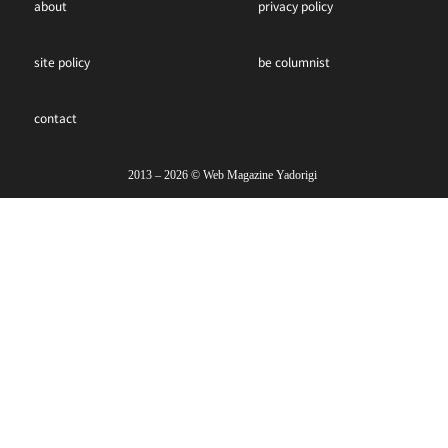
about
privacy policy
site policy
be columnist
contact
2013 – 2026 ©︎ Web Magazine Yadorigi