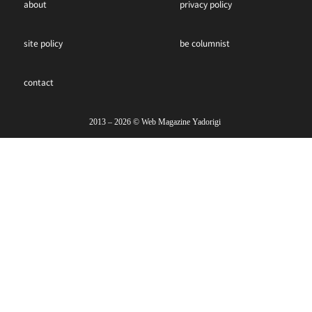
about
privacy policy
site policy
be columnist
contact
2013 – 2026 ©︎ Web Magazine Yadorigi