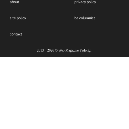
about
privacy policy
site policy
be columnist
contact
2013 – 2026 ©︎ Web Magazine Yadorigi