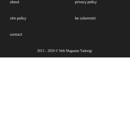
about
privacy policy
site policy
be columnist
contact
2013 – 2026 ©︎ Web Magazine Yadorigi