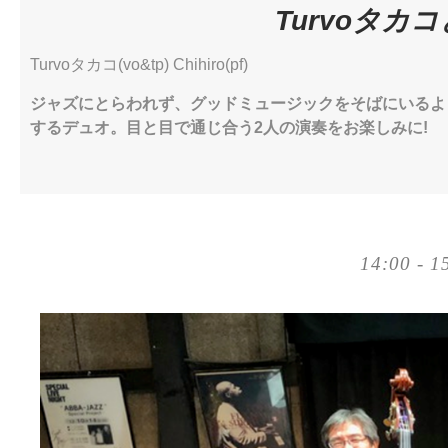
Turvoタカコと
Turvoタカコ(vo&tp) Chihiro(pf)
ジャズにとらわれず、グッドミュージックをそばにいるよ
するデュオ。目と目で通じ合う2人の演奏をお楽しみに!
14:00 - 1