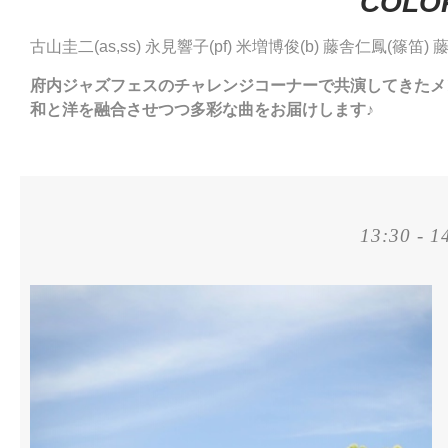
COLO
古山圭二(as,ss) 永見響子(pf) 米増博俊(b) 藤舎仁鳳(篠笛) 藤
府内ジャズフェスのチャレンジコーナーで共演してきたメ
和と洋を融合させつつ多彩な曲をお届けします♪
13:30 - 1