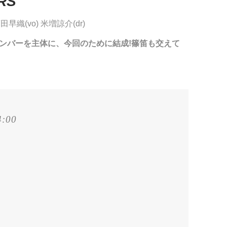
RS
田早織(vo) 米増諒介(dr)
ンバーを主体に、今回のために結成!篠笛も交えて
4:00