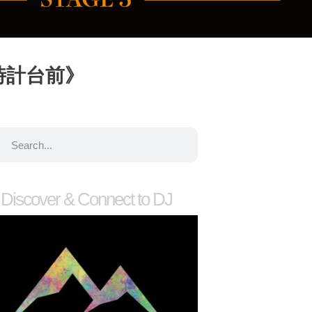
時計台前》
Discover & Connect to DJ