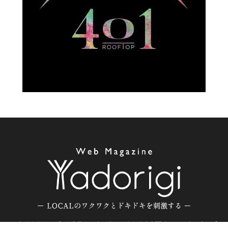
Yadorigi -ヤドリギ- は大分のワクワクとドキドキを刺激するローカルウェブ