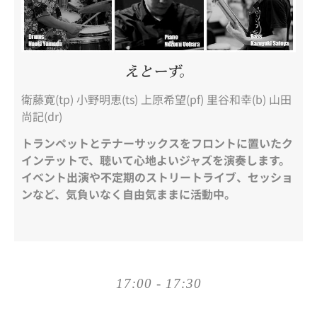
えとーず。
衛藤寛(tp) 小野明恵(ts) 上原希望(pf) 里谷和幸(b) 山田
尚記(dr)
トランペットとテナーサックスをフロントに置いたク
インテットで、聴いて心地よいジャズを演奏します。
イベント出演や不定期のストリートライブ、セッショ
ンなど、気負いなく自由気ままに活動中。
17:00 - 17:30