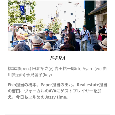
F-PRA
橋本均(perc) 田北裕之(g) 吉田祐一郎(dr) Ayami(vo) 由
川賢治(b) 永見響子(key)
Fish担当の橋本、Paper担当の田北、Real estate担当
の吉田、ヴォーカルのAYAにゲストプレイヤーを加
え、今日もユルめのJazzy time。