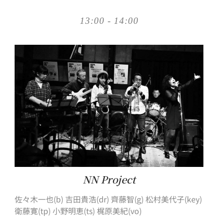
13:00 - 14:00
NN Project
佐々木一也(b) 吉田貴浩(dr) 齊藤智(g) 松村美代子(key)
衛藤寛(tp) 小野明恵(ts) 梶原美紀(vo)