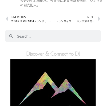
大分の中心市街地、五番街にある老舗映画館、シネマ５
の副支配人。
PREVIOUS
NEXT
2018.5.31 劇団5454（ランドリー）第12回公演『トランスイマー』- 眠りに棲みつく研究者 – ＠J:COM ホルトホール大分 小ホール
『トランスイマー』大分公演直前！劇団5454(ランドリー) 作・演出 春陽漁介インタビュー！！
Discover & Connect to DJ