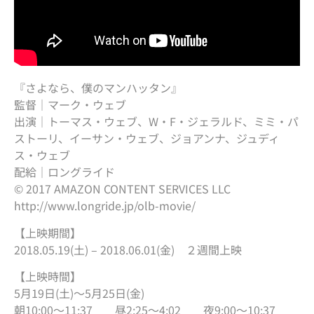
『さよなら、僕のマンハッタン』
監督｜マーク・ウェブ
出演｜トーマス・ウェブ、W・F・ジェラルド、ミミ・パ
ストーリ、イーサン・ウェブ、ジョアンナ、ジュディ
ス・ウェブ
配給｜ロングライド
© 2017 AMAZON CONTENT SERVICES LLC
http://www.longride.jp/olb-movie/
【上映期間】
2018.05.19(土) – 2018.06.01(金) ２週間上映
【上映時間】
5月19日(土)〜5月25日(金)
朝10:00〜11:37 昼2:25〜4:02 夜9:00〜10:37