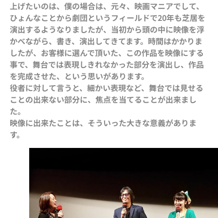
上げたいのは、僕の場合は、元々、映画マニアでして、
ひょんなことから劇団というフィールドで20年も芝居を
演出するようなりましたが、当初から頭の中に映像を浮
かべながら、書き、演出してきてます。時間はかかりま
したが、お客様に選んで頂いた、この作品を映像にする
事で、舞台では表現しきれなかった部分を演出し、作品
を完成させた、という思いがあります。
役者に対して言うと、細かい表現など、舞台では見せる
ことの出来ない部分に、焦点を当てることが出来まし
た。
映像に出来たことは、そういった大きな意義がありま
す。