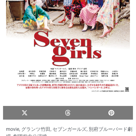
movie
,
グランツ竹田
,
セブンガールズ
,
別府ブルーバード劇