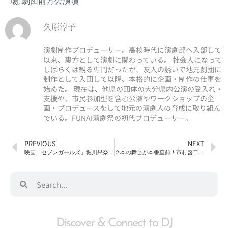
場
,
劇団前方公演墳
久原淳子
演劇制作プロデューサー。高校時代に演劇部へ入部して
以来、裏方として演劇に関わっている。 社会人になって
しばらくは観る専門だったが、友人の誘いで地元劇団に
制作として入団して以降、本格的に企画・制作の仕事を
始めた。 現在は、他県の団体の大分県内公演の受入れ・
支援や、市民参加型を含む公演やワークショップの企
画・プロデュースをして地元の演劇人の育成に取り組ん
でいる。FUNAI演劇祭の初代プロデューサー。
PREVIOUS
NEXT
映画「セブンガールズ」堀川果奈 大分県凱旋上映決定！！
２本の舞台が本番直前！市村啓二インタビュー
Discover & Connect to DJ