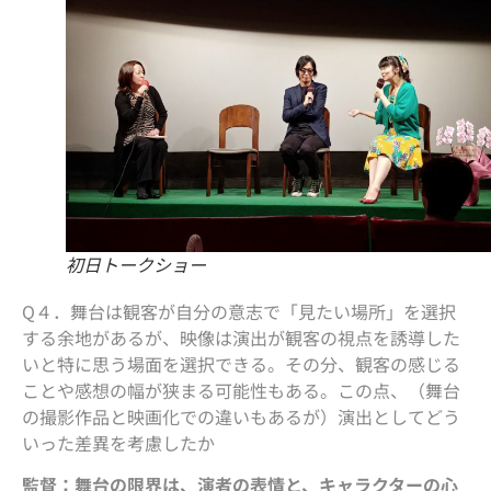
初日トークショー
Q４．舞台は観客が自分の意志で「見たい場所」を選択
する余地があるが、映像は演出が観客の視点を誘導した
いと特に思う場面を選択できる。その分、観客の感じる
ことや感想の幅が狭まる可能性もある。この点、（舞台
の撮影作品と映画化での違いもあるが）演出としてどう
いった差異を考慮したか
監督：舞台の限界は、演者の表情と、キャラクターの心