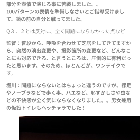
部分を表情で演じる事に苦戦しました。。
100パターンの表情を準備しなさいとご指導受けまし
て、鏡の前の自分と戦ってました。
Q３．２とは反対に、全く問題にならなかった点など
監督：普段から、呼吸を合わせて芝居をしてきてますか
ら、突然の演出変更や、撮影箇所の変更など、どんなこ
とにも対応できる、と言うところは、圧倒的に有利だっ
たと思います。そのため、ほとんどが、ワンテイクで
す。
堀川：問題にならないとはちょっと違うのですが、裸足
やノーブラなどで歩く事、ハエなど、恥ずかしさや虫な
どの不快感が全く気にならなくなりました。。男女兼用
の仮設トイレもヘッチャラでした！