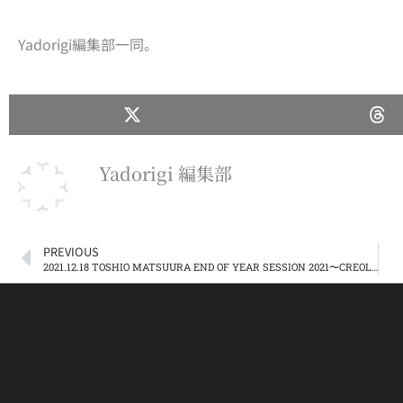
Yadorigi編集部一同。
Yadorigi 編集部
PREVIOUS
2021.12.18 TOSHIO MATSUURA END OF YEAR SESSION 2021〜CREOLE CAFE 10周年企画 最終章〜 @CREOLE CAFE