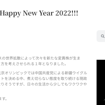
 Happy New Year 2022!!!
ルスの世界拡散によって次々を新たな変異株が生ま
り方を考えさせられる１年となりました。
北京オリンピックでは中国共産党による新疆ウイグル
ットを決める中、煮え切らない態度を取り続ける現政
なりそうですが、日々の生活から少しでもワクワクや
ます。