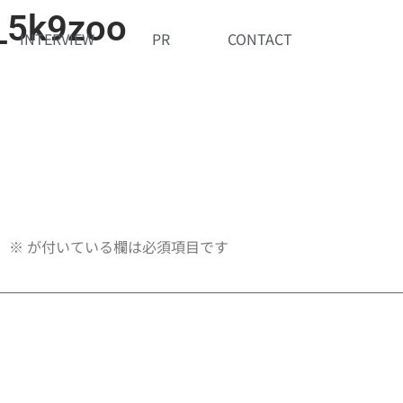
_5k9zoo
INTERVIEW
PR
CONTACT
。
※
が付いている欄は必須項目です