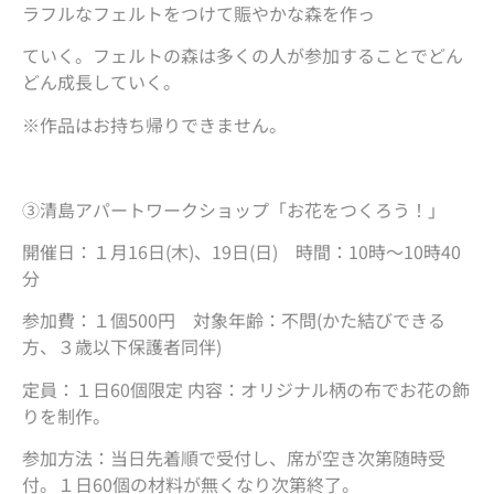
ラフルなフェルトをつけて賑やかな森を作っ
ていく。フェルトの森は多くの人が参加することでどん
どん成長していく。
※作品はお持ち帰りできません。
③清島アパートワークショップ「お花をつくろう！」
開催日：１月16日(木)、19日(日) 時間：10時～10時40
分
参加費：１個500円 対象年齢：不問(かた結びできる
方、３歳以下保護者同伴)
定員：１日60個限定 内容：オリジナル柄の布でお花の飾
りを制作。
参加方法：当日先着順で受付し、席が空き次第随時受
付。１日60個の材料が無くなり次第終了。