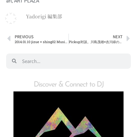
art
,
ART PLAZA
Yadorigi 編集部
PREVIOUS
NEXT
2014.01.10 jizue × shing02 Music Camp # new year edition @the bridge
Pickup対談。川島茂雄×吉川緑の場合。
Discover & Connect to DJ