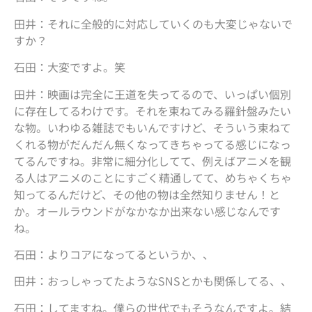
田井：それに全般的に対応していくのも大変じゃないで
すか？
石田：大変ですよ。笑
田井：映画は完全に王道を失ってるので、いっぱい個別
に存在してるわけです。それを束ねてみる羅針盤みたい
な物。いわゆる雑誌でもいんですけど、そういう束ねて
くれる物がだんだん無くなってきちゃってる感じになっ
てるんですね。非常に細分化してて、例えばアニメを観
る人はアニメのことにすごく精通してて、めちゃくちゃ
知ってるんだけど、その他の物は全然知りません！と
か。オールラウンドがなかなか出来ない感じなんです
ね。
石田：よりコアになってるというか、、
田井：おっしゃってたようなSNSとかも関係してる、、
石田：してますね。僕らの世代でもそうなんですよ。結