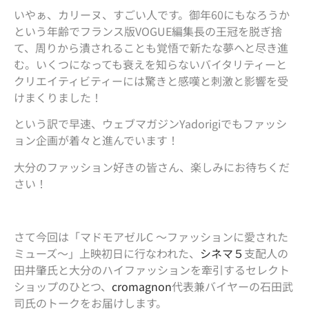
いやぁ、カリーヌ、すごい人です。御年60にもなろうか
という年齢でフランス版VOGUE編集長の王冠を脱ぎ捨
て、周りから潰されることも覚悟で新たな夢へと尽き進
む。いくつになっても衰えを知らないバイタリティーと
クリエイティビティーには驚きと感嘆と刺激と影響を受
けまくりました！
という訳で早速、ウェブマガジンYadorigiでもファッシ
ョン企画が着々と進んでいます！
大分のファッション好きの皆さん、楽しみにお待ちくだ
さい！
さて今回は「マドモアゼルC ～ファッションに愛された
ミューズ～」上映初日に行なわれた、
シネマ５
支配人の
田井肇氏と大分のハイファッションを牽引するセレクト
ショップのひとつ、
cromagnon
代表兼バイヤーの石田武
司氏のトークをお届けします。